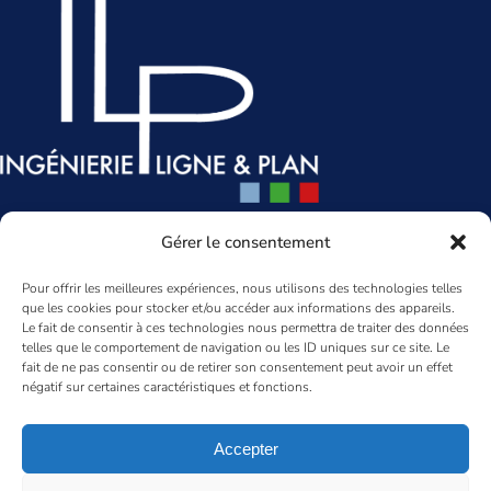
Siège social
Gérer le consentement
85-93 rue des 3 Fontanot
Pour offrir les meilleures expériences, nous utilisons des technologies telles
92000 Nanterre
que les cookies pour stocker et/ou accéder aux informations des appareils.
01 47 80 11 10
Le fait de consentir à ces technologies nous permettra de traiter des données
gesys@gesys-ing.com
telles que le comportement de navigation ou les ID uniques sur ce site. Le
fait de ne pas consentir ou de retirer son consentement peut avoir un effet
LinkedIn
négatif sur certaines caractéristiques et fonctions.
Agence Aquitaine
Accepter
96 rue Mestre
33 200 Bordeaux