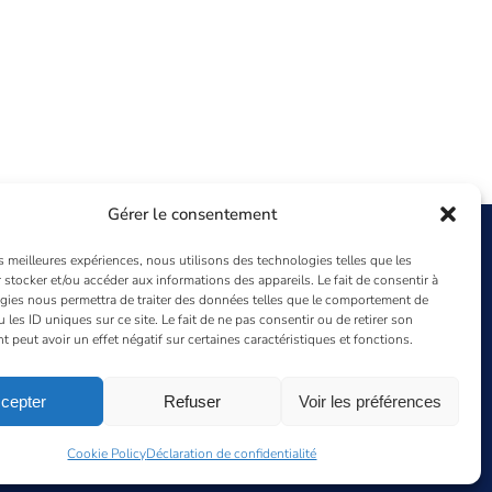
Gérer le consentement
es meilleures expériences, nous utilisons des technologies telles que les
 stocker et/ou accéder aux informations des appareils. Le fait de consentir à
Agence Aquitaine
gies nous permettra de traiter des données telles que le comportement de
96 rue Mestre
 les ID uniques sur ce site. Le fait de ne pas consentir ou de retirer son
peut avoir un effet négatif sur certaines caractéristiques et fonctions.
33 200 Bordeaux
01 47 80 11 10
gesys@gesys-ing.com
cepter
Refuser
Voir les préférences
Instagram
Cookie Policy
Déclaration de confidentialité