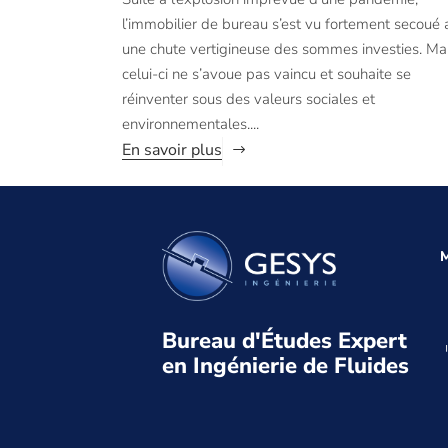
l’immobilier de bureau s’est vu fortement secoué
une chute vertigineuse des sommes investies. Ma
celui-ci ne s’avoue pas vaincu et souhaite se
réinventer sous des valeurs sociales et
environnementales....
En savoir plus
M
Bureau d'Études Expert
en Ingénierie de Fluides