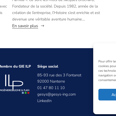
 avec
Fondateur de la société. Depuis 1982, année de la
is
création de l’entreprise, l’Histoire s’est enrichie et est
devenue une véritable aventure humaine....
En savoir plus
Pour offrir l
cookies pour
embre du GIE ILP
Siège social
ces technolo
85-93 rue des 3 Fontanot
navigation ou
consentement 
92000 Nanterre
01 47 80 11 10
gesys@gesys-ing.com
Ac
LinkedIn