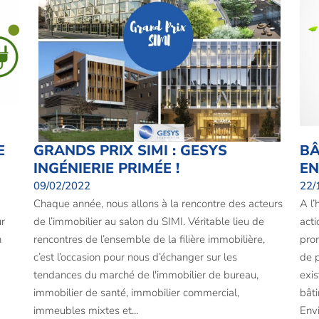
E
GRANDS PRIX SIMI : GESYS
BÂ
INGÉNIERIE PRIMÉE !
EN
09/02/2022
22/
Chaque année, nous allons à la rencontre des acteurs
A l’
ur
de l’immobilier au salon du SIMI. Véritable lieu de
acti
n
rencontres de l’ensemble de la filière immobilière,
pro
c’est l’occasion pour nous d’échanger sur les
de p
tendances du marché de l'immobilier de bureau,
exis
immobilier de santé, immobilier commercial,
bâti
immeubles mixtes et...
Envi