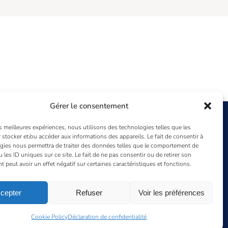
Gérer le consentement
es meilleures expériences, nous utilisons des technologies telles que les
Agence Aquitaine
 stocker et/ou accéder aux informations des appareils. Le fait de consentir à
gies nous permettra de traiter des données telles que le comportement de
96 rue Mestre
 les ID uniques sur ce site. Le fait de ne pas consentir ou de retirer son
peut avoir un effet négatif sur certaines caractéristiques et fonctions.
33 200 Bordeaux
01 47 80 11 10
gesys@gesys-ing.com
cepter
Refuser
Voir les préférences
Instagram
Cookie Policy
Déclaration de confidentialité