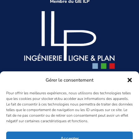
Membre du GIE ILP
Siège social
Gérer le consentement
85-93 rue des 3 Fontanot
Pour offrir les meilleures expériences, nous utilisons des technologies telles
92000 Nanterre
que les cookies pour stocker et/ou accéder aux informations des appareils.
01 47 80 11 10
Le fait de consentir à ces technologies nous permettra de traiter des données
gesys@gesys-ing.com
telles que le comportement de navigation ou les ID uniques sur ce site. Le
fait de ne pas consentir ou de retirer son consentement peut avoir un effet
LinkedIn
négatif sur certaines caractéristiques et fonctions.
Agence Aquitaine
Accepter