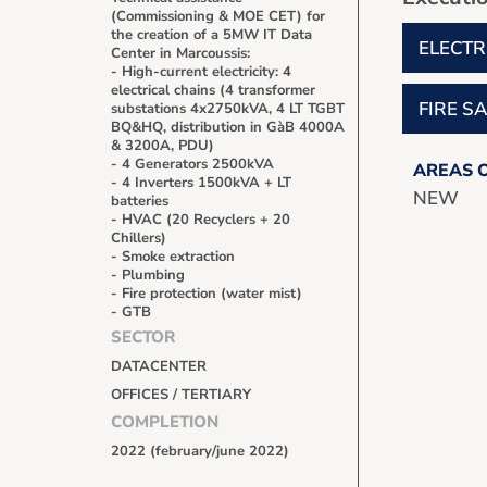
(Commissioning & MOE CET) for
the creation of a 5MW IT Data
ELECTR
Center in Marcoussis:
- High-current electricity: 4
electrical chains (4 transformer
FIRE S
substations 4x2750kVA, 4 LT TGBT
BQ&HQ, distribution in GàB 4000A
& 3200A, PDU)
- 4 Generators 2500kVA
AREAS 
- 4 Inverters 1500kVA + LT
NEW
batteries
- HVAC (20 Recyclers + 20
Chillers)
- Smoke extraction
- Plumbing
- Fire protection (water mist)
- GTB
SECTOR
DATACENTER
OFFICES / TERTIARY
COMPLETION
2022 (february/june 2022)