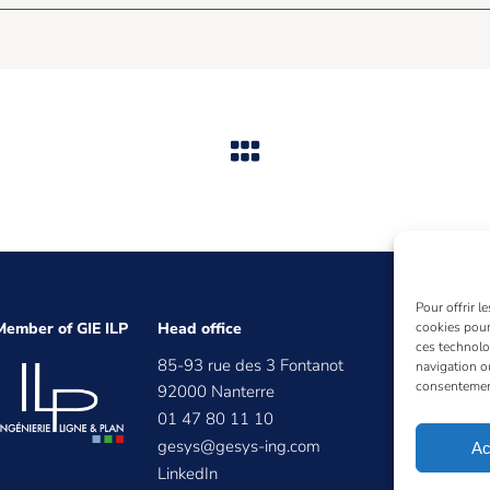
Pour offrir l
Member of GIE ILP
Head office
cookies pour
ces technolo
85-93 rue des 3 Fontanot
navigation ou
consentement 
92000 Nanterre
01 47 80 11 10
gesys@gesys-ing.com
Ac
LinkedIn