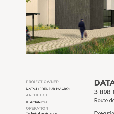
DATA
PROJECT OWNER
DATA4 (PRENEUR MACRO)
3 898 
ARCHITECT
Route d
IF Architectes
OPERATION
Executi
Technical assistance