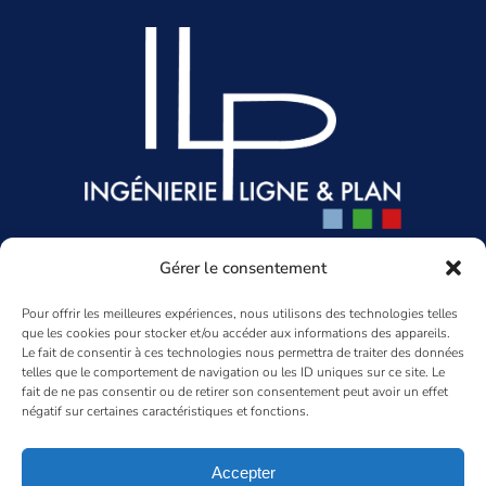
Head office
Gérer le consentement
85-93 rue des 3 Fontanot
Pour offrir les meilleures expériences, nous utilisons des technologies telles
92000 Nanterre
que les cookies pour stocker et/ou accéder aux informations des appareils.
01 47 80 11 10
Le fait de consentir à ces technologies nous permettra de traiter des données
gesys@gesys-ing.com
telles que le comportement de navigation ou les ID uniques sur ce site. Le
fait de ne pas consentir ou de retirer son consentement peut avoir un effet
LinkedIn
négatif sur certaines caractéristiques et fonctions.
Aquitaine Agency
Accepter
96 rue Mestre